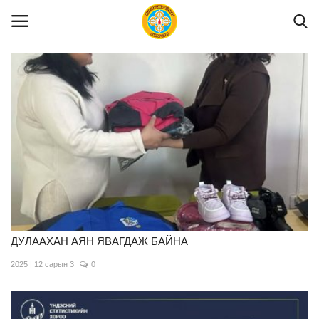
Нүүр
Танилцуулга
МЭДЭЭЛЭЛ
Хууль эрх зүй
ДУЛААХАН АЯН ЯВАГДАЖ БАЙНА
2025 | 12 сарын 3
0
Шилэн данс
Тендер