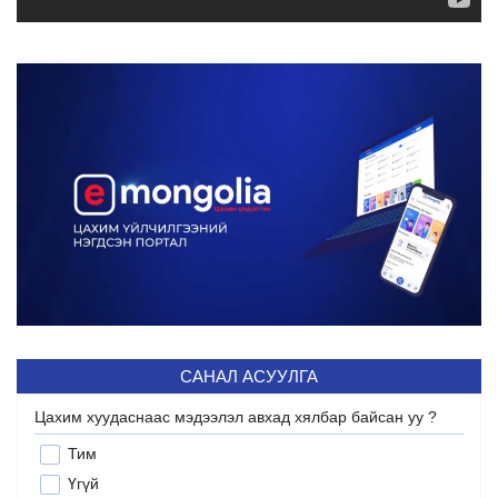
САНАЛ АСУУЛГА
Цахим хуудаснаас мэдээлэл авхад хялбар байсан уу ?
Тим
Үгүй