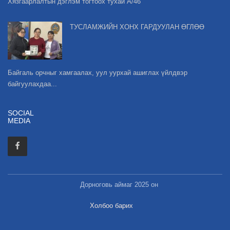
Хязгаарлалтын дэглэм тогтоох тухай А/46
ТУСЛАМЖИЙН ХОНХ ГАРДУУЛАН ӨГЛӨӨ
Байгаль орчныг хамгаалах, уул уурхай ашиглах үйлдвэр
байгуулахдаа...
SOCIAL
MEDIA
Дорноговь аймаг 2025 он
Холбоо барих