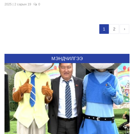
2025 | 2 сарын 19
0
›
1
2
МЭНДЧИЛГЭЭ