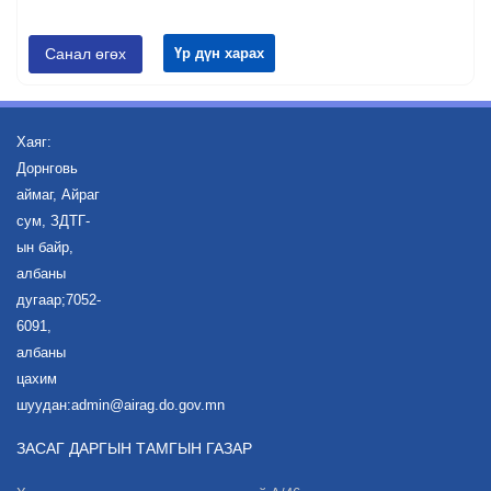
Санал өгөх
Үр дүн харах
Хаяг:
Дорнговь
аймаг, Айраг
сум, ЗДТГ-
ын байр,
албаны
дугаар;7052-
6091,
албаны
цахим
шуудан:admin@airag.do.gov.mn
ЗАСАГ ДАРГЫН ТАМГЫН ГАЗАР