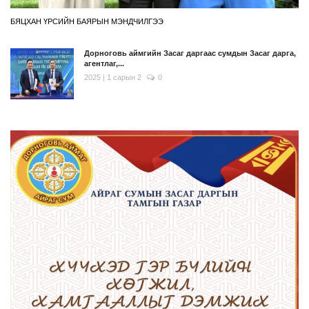
БЯЦХАН ҮРСИЙН БАЯРЫН МЭНДЧИЛГЭЭ
Дорноговь аймгийн Засаг даргаас сумдын Засаг дарга,
агентлаг,...
2025 | 1 сарын 2
0