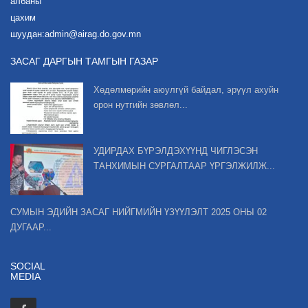
албаны
цахим
шуудан:admin@airag.do.gov.mn
ЗАСАГ ДАРГЫН ТАМГЫН ГАЗАР
Хөдөлмөрийн аюулгүй байдал, эрүүл ахуйн
орон нутгийн зөвлөл...
УДИРДАХ БҮРЭЛДЭХҮҮНД ЧИГЛЭСЭН
ТАНХИМЫН СУРГАЛТААР ҮРГЭЛЖИЛЖ...
СУМЫН ЭДИЙН ЗАСАГ НИЙГМИЙН ҮЗҮҮЛЭЛТ 2025 ОНЫ 02
ДУГААР...
SOCIAL
MEDIA