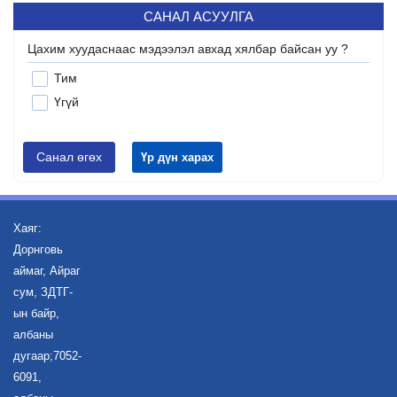
САНАЛ АСУУЛГА
Цахим хуудаснаас мэдээлэл авхад хялбар байсан уу ?
Тим
Үгүй
Санал өгөх
Үр дүн харах
Хаяг:
Дорнговь
аймаг, Айраг
сум, ЗДТГ-
ын байр,
албаны
дугаар;7052-
6091,