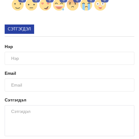
Ил тод байдал
СЭТГЭГДЭЛ
Бодлого төлөвлөлт
Нэр
Холбоо барих
Email
Сэтгэгдэл