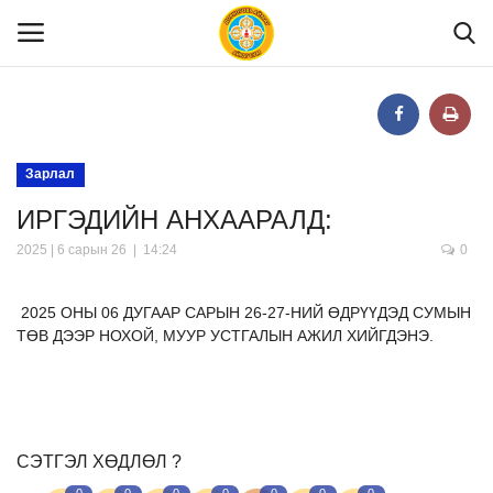
Нүүр
Зарлал
ИРГЭДИЙН АНХААРАЛД:
Танилцуулга
2025 | 6 сарын 26 | 14:24
0
МЭДЭЭЛЭЛ
2025 ОНЫ 06 ДУГААР САРЫН 26-27-НИЙ ӨДРҮҮДЭД СУМЫН
ТӨВ ДЭЭР НОХОЙ, МУУР УСТГАЛЫН АЖИЛ ХИЙГДЭНЭ.
Хууль эрх зүй
Шилэн данс
СЭТГЭЛ ХӨДЛӨЛ ?
Тендер
0
0
0
0
0
0
0