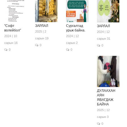
"Софт
ЗАРЛАЛ
Сургалтад
ЗАРЛАЛ
волейбол”
урьж байна.
2025 | 2
2024 | 12
2024 | 10
2024 | 12
сарын 19
сарын 31
сарын 16
сарын 2
0
0
0
0
ДУЛААХАН
АЯН
ЯВАГДАЖ
БАЙНА
2025 | 12
сарын 3
0