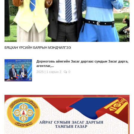
БЯЦХАН ҮРСИЙН БАЯРЫН МЭНДЧИЛГЭЭ
Дорноговь аймгийн Засаг даргаас сумдын Засаг дарга,
агентлаг,...
2025 | 1 сарын 2
0