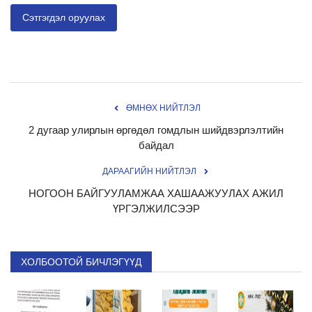
Сэтгэгдэл оруулах
ӨМНӨХ НИЙТЛЭЛ
2 дугаар улирлын өргөдөл гомдлын шийдвэрлэлтийн
байдал
ДАРААГИЙН НИЙТЛЭЛ
НОГООН БАЙГУУЛАМЖАА ХАШААЖУУЛАХ АЖИЛ
ҮРГЭЛЖИЛСЭЭР
ХОЛБООТОЙ БИЧЛЭГҮҮД