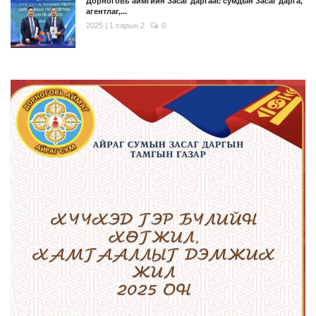
Дорноговь аймгийн Засаг даргаас сумдын Засаг дарга,
агентлаг,...
2025 | 1 сарын 2
0