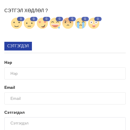
СЭТГЭЛ ХӨДЛӨЛ ?
Ил тод байдал
0
0
0
0
0
0
0
Бодлого төлөвлөлт
СЭТГЭГДЭЛ
Холбоо барих
Нэр
Email
Сэтгэгдэл