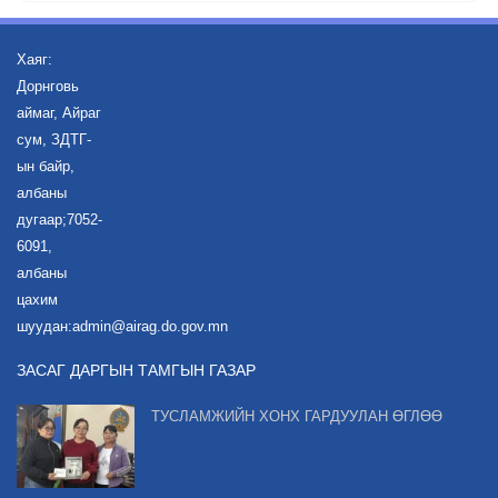
Хаяг:
Дорнговь
аймаг, Айраг
сум, ЗДТГ-
ын байр,
албаны
дугаар;7052-
6091,
албаны
цахим
шуудан:admin@airag.do.gov.mn
ЗАСАГ ДАРГЫН ТАМГЫН ГАЗАР
ТУСЛАМЖИЙН ХОНХ ГАРДУУЛАН ӨГЛӨӨ