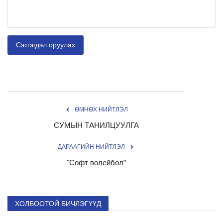
Сэтгэгдэл оруулах
ӨМНӨХ НИЙТЛЭЛ
СУМЫН ТАНИЛЦУУЛГА
ДАРААГИЙН НИЙТЛЭЛ
"Софт волейбол”
ХОЛБООТОЙ БИЧЛЭГҮҮД