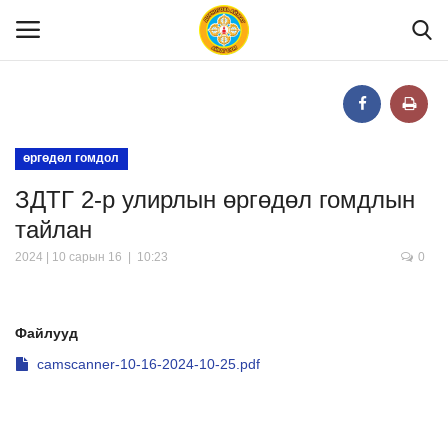
Нүүр
өргөдөл гомдол
ЗДТГ 2-р улирлын өргөдөл гомдлын
Танилцуулга
тайлан
МЭДЭЭЛЭЛ
2024 | 10 сарын 16 | 10:23
0
Хууль эрх зүй
Файлууд
camscanner-10-16-2024-10-25.pdf
Шилэн данс
Тендер