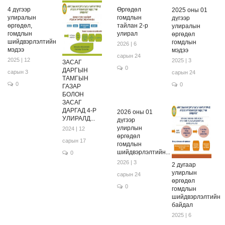
4 дүгээр
Өргөдөл
2025 оны 01
улиралын
гомдлын
дүгээр
өргөдөл,
тайлан 2-р
улиралын
гомдлын
улирал
өргөдөл
шийдвэрлэлтийн
гомдлын
2026 | 6
мэдээ
мэдээ
сарын 24
2025 | 12
2025 | 3
ЗАСАГ
0
ДАРГЫН
сарын 3
сарын 24
ТАМГЫН
0
0
ГАЗАР
БОЛОН
ЗАСАГ
ДАРГАД 4-Р
2026 оны 01
УЛИРАЛД...
дүгээр
улирлын
2024 | 12
өргөдөл
сарын 17
гомдлын
шийдвэрлэлтийн...
0
2026 | 3
2 дугаар
улирлын
сарын 24
өргөдөл
0
гомдлын
шийдвэрлэлтийн
байдал
2025 | 6