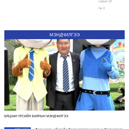
сарын 20
0
МЭНДЧИЛГЭЭ
БЯЦХАН ҮРСИЙН БАЯРЫН МЭНДЧИЛГЭЭ