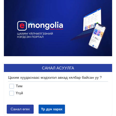
САНАЛ АСУУЛГА
Цахим хуудаснаас мэдээлэл авхад хялбар байсан уу ?
Тим
Үгүй
Санал өгөх
Үр дүн харах