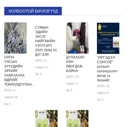
ХОЛБООТОЙ БИЧЛЭГҮҮД
СУМЫН
ЭДИЙН
ЗАСАГ
НИЙГМИЙН
ҮЗҮҮЛЭЛТ
2025 ОНЫ 01
ДҮГЭЭР...
ОЛОН
ДУЛААХАН
“ИРГЭДЭЭ
2025 | 3
УЛСЫН
АЯН
СОНСОЁ”
ХҮҮХДИЙН
ЯВАГДАЖ
уулзалт
сарын 17
ЭРХИЙГ
БАЙНА
хэлэлцүүлэгт
0
ХАМГААЛАХ
иргэд та
2025 | 12
ӨДРИЙГ
бүхнийг...
сарын 3
ТОХИОЛДУУЛАН...
2024 | 12
2025 | 5
0
сарын 5
сарын 29
0
0