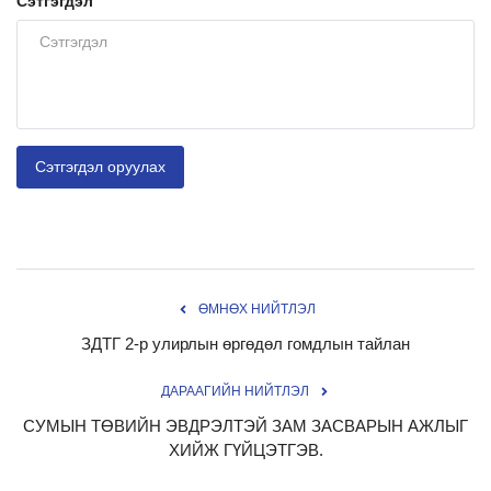
Сэтгэгдэл
Сэтгэгдэл оруулах
ӨМНӨХ НИЙТЛЭЛ
ЗДТГ 2-р улирлын өргөдөл гомдлын тайлан
ДАРААГИЙН НИЙТЛЭЛ
СУМЫН ТӨВИЙН ЭВДРЭЛТЭЙ ЗАМ ЗАСВАРЫН АЖЛЫГ
ХИЙЖ ГҮЙЦЭТГЭВ.