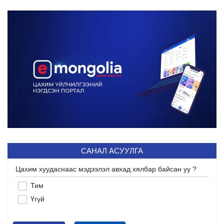
САНАЛ АСУУЛГА
Цахим хуудаснаас мэдээлэл авхад хялбар байсан уу ?
Тим
Үгүй