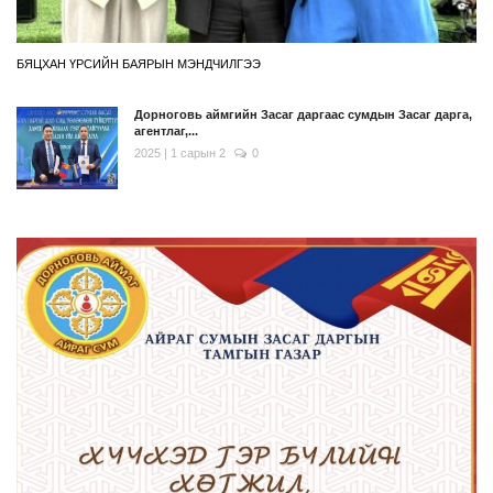
БЯЦХАН ҮРСИЙН БАЯРЫН МЭНДЧИЛГЭЭ
Дорноговь аймгийн Засаг даргаас сумдын Засаг дарга,
агентлаг,...
2025 | 1 сарын 2
0