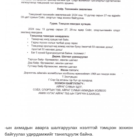
Ил тод байдал
Бодлого төлөвлөлт
Холбоо барих
-ын ахмадын аварга шалгаруулах нээлттэй тэмцээн зохион
байгуулах удирдамжийг танилцуулж байна.