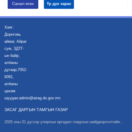
Санал өгөх
Үр дүн харах
Хаяг:
Дорнговь
аймаг, Айраг
сум, ЗДТГ-
ын байр,
албаны
дугаар;7052-
6091,
албаны
цахим
шуудан:admin@airag.do.gov.mn
ЗАСАГ ДАРГЫН ТАМГЫН ГАЗАР
2026 оны 01 дүгээр улирлын өргөдөл гомдлын шийдвэрлэлтийн...