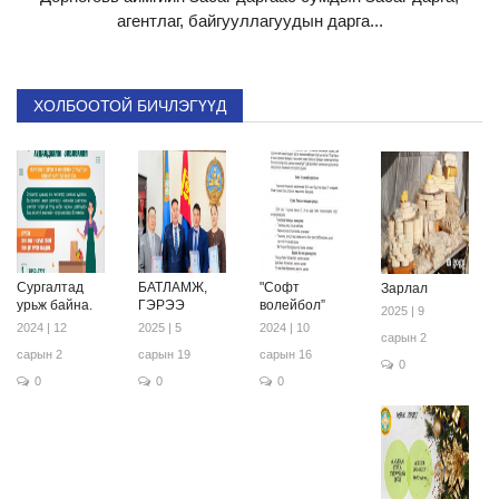
агентлаг, байгууллагуудын дарга...
ХОЛБООТОЙ БИЧЛЭГҮҮД
Сургалтад
БАТЛАМЖ,
"Софт
Зарлал
урьж байна.
ГЭРЭЭ
волейбол”
2025 | 9
2024 | 12
2025 | 5
2024 | 10
сарын 2
сарын 2
сарын 19
сарын 16
0
0
0
0