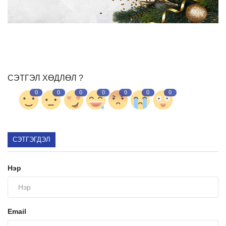
Ил тод байдал
Бодлого төлөвлөлт
СЭТГЭЛ ХӨДЛӨЛ ?
Холбоо барих
0
0
0
0
0
0
0
СЭТГЭГДЭЛ
Нэр
Email