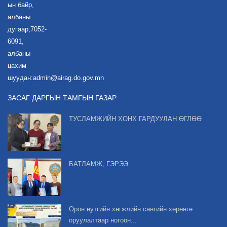
ын байр,
албаны
дугаар;7052-
6091,
албаны
цахим
шуудан:admin@airag.do.gov.mn
ЗАСАГ ДАРГЫН ТАМГЫН ГАЗАР
ТУСЛАМЖИЙН ХОНХ ГАРДУУЛАН ӨГЛӨӨ
БАТЛАМЖ, ГЭРЭЭ
Орон нутгийн хөгжлийн сангийн хөрөнгө
оруулалтаар ногоон...