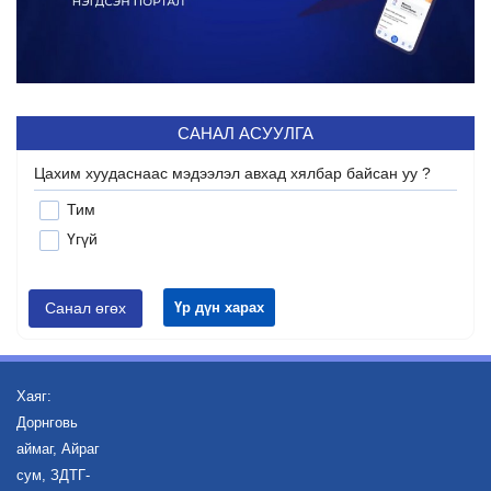
САНАЛ АСУУЛГА
Цахим хуудаснаас мэдээлэл авхад хялбар байсан уу ?
Тим
Үгүй
Санал өгөх
Үр дүн харах
Хаяг:
Дорнговь
аймаг, Айраг
сум, ЗДТГ-