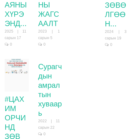
АЯНЫ
НЫ
ЗӨВӨ
ХҮРЭ
ЖАГС
ЛГӨӨ
ЭНД...
ААЛТ
Н...
2025 | 11
2023 | 1
2024 | 3
сарын 17
сарын 5
сарын 19
0
0
0
Сурагч
дын
амрал
тын
#ЦАХ
хуваар
ИМ
ь
ОРЧИ
2022 | 11
НД
сарын 22
0
ЗӨВ