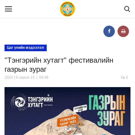
Нүүр
Цаг үеийн мэдээлэл
"Тэнгэрийн хутагт" фестивалийн
Танилцуулга
газрын зураг
МЭДЭЭЛЭЛ
2025 | 9 сарын 15 | 09:38
0
Хууль эрх зүй
Шилэн данс
Тендер