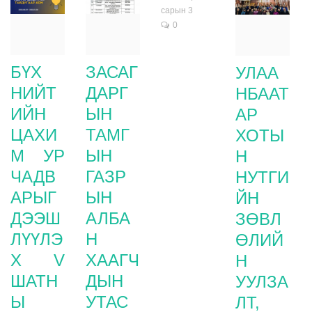
сарын 3
0
БҮХ
ЗАСАГ
УЛАА
НИЙТ
ДАРГ
НБААТ
ИЙН
ЫН
АР
ЦАХИ
ТАМГ
ХОТЫ
М УР
ЫН
Н
ЧАДВ
ГАЗР
НУТГИ
АРЫГ
ЫН
ЙН
ДЭЭШ
АЛБА
ЗӨВЛ
ЛҮҮЛЭ
Н
ӨЛИЙ
Х V
ХААГЧ
Н
ШАТН
ДЫН
УУЛЗА
Ы
УТАС
ЛТ,