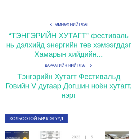
ӨМНӨХ НИЙТЛЭЛ
“ТЭНГЭРИЙН ХУТАГТ” фестиваль
нь дэлхийд энергийн төв хэмээгддэг
Хамарын хийдийн...
ДАРААГИЙН НИЙТЛЭЛ
Тэнгэрийн Хутагт Фестивальд
Говийн V дугаар Догшин ноён хутагт,
нэрт
ХОЛБООТОЙ БИЧЛЭГҮҮД
2023 | 5