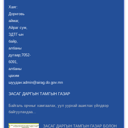
Хаяг:
Дорнговь
аймаг,
Айраг сум,
ЗДТГ-ын
байр,
албаны
дугаар;7052-
6091,
албаны
цахим
шуудан:admin@airag.do.gov.mn
ЗАСАГ ДАРГЫН ТАМГЫН ГАЗАР
Байгаль орчныг хамгаалах, уул уурхай ашиглах үйлдвэр
байгуулахдаа...
ЗАСАГ ДАРГЫН ТАМГЫН ГАЗАР БОЛОН