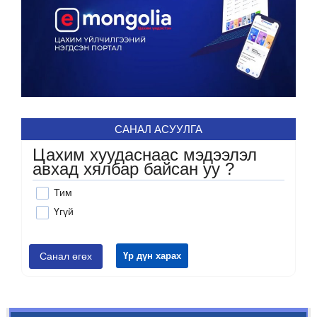
САНАЛ АСУУЛГА
Цахим хуудаснаас мэдээлэл
авхад хялбар байсан уу ?
Тим
Үгүй
Санал өгөх
Үр дүн харах