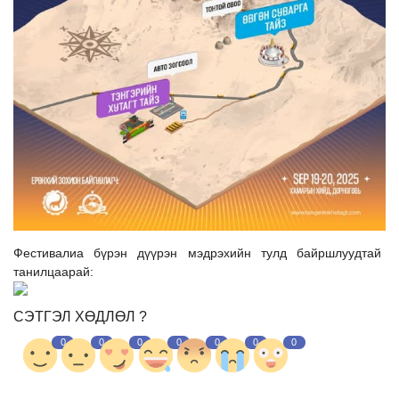
Ил тод байдал
Бодлого төлөвлөлт
Холбоо барих
Фестивалиа бүрэн дүүрэн мэдрэхийн тулд байршлуудтай
танилцаарай:
СЭТГЭЛ ХӨДЛӨЛ ?
0
0
0
0
0
0
0