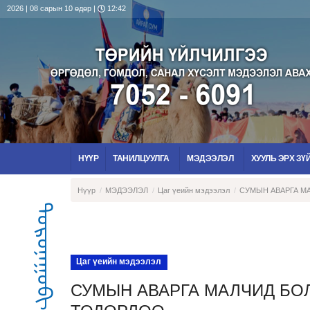
2026 | 08 сарын 10 өдөр |
12:42
НҮҮР
ТАНИЛЦУУЛГА
МЭДЭЭЛЭЛ
ХУУЛЬ ЭРХ ЗҮ
Нүүр
МЭДЭЭЛЭЛ
Цаг үеийн мэдээлэл
СУМЫН АВАРГА МА
ᠳᠣᠷᠤᠨᠠᠭᠣᠪᠢ ᠠᠶᠢᠮᠠᠭ
Цаг үеийн мэдээлэл
СУМЫН АВАРГА МАЛЧИД БОЛ