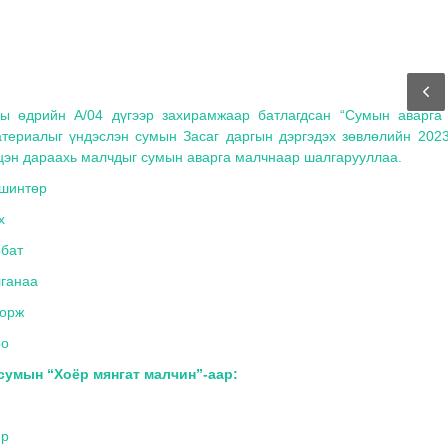
ы өдрийн А/04 дүгээр захирамжаар батлагдсан “Сумын аварга
атериалыг үндэслэн сумын Засаг даргын дэргэдэх зөвлөлийн 202
цэн дараахь малчдыг сумын аварга малчнаар шалгарууллаа.
вшинтөр
х
рбат
лганаа
дорж
оо
сумын “Хоёр мянгат малчин”-аар:
яр