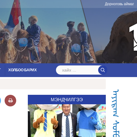
Дорноговь аймаг
Т
ХОЛБОО БАРИХ
ᠠᠶᠢᠷᠠᠭ ᠰᠤᠮᠤ
МЭНДЧИЛГЭЭ