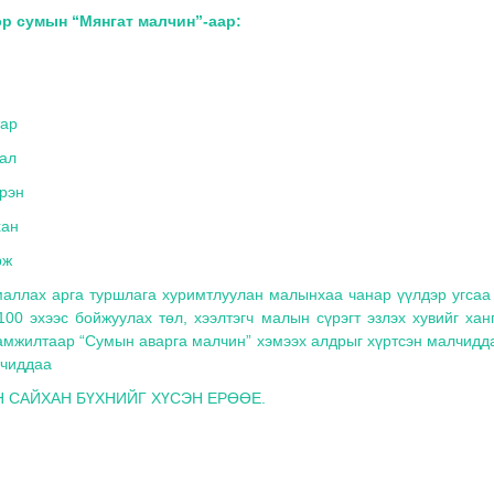
эр сумын “Мянгат малчин”-аар:
тар
гал
үрэн
хан
рж
маллах арга туршлага хуримтлуулан малынхаа чанар үүлдэр угсаа
100 эхээс бойжуулах төл, хээлтэгч малын сүрэгт эзлэх хувийг хан
 амжилтаар “Сумын аварга малчин” хэмээх алдрыг хүртсэн малчидд
лчиддаа
Н САЙХАН БҮХНИЙГ ХҮСЭН ЕРӨӨЕ.