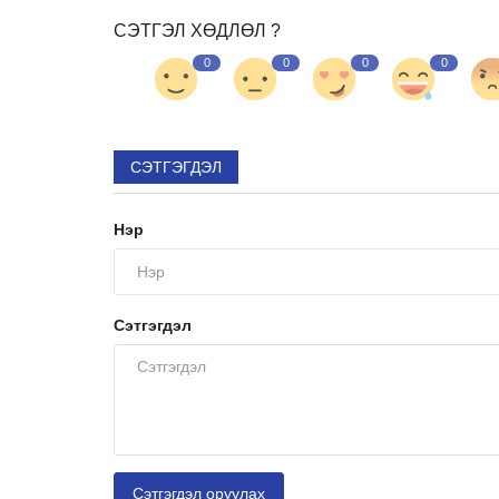
СЭТГЭЛ ХӨДЛӨЛ ?
0
0
0
0
СЭТГЭГДЭЛ
Нэр
Сэтгэгдэл
Сэтгэгдэл оруулах