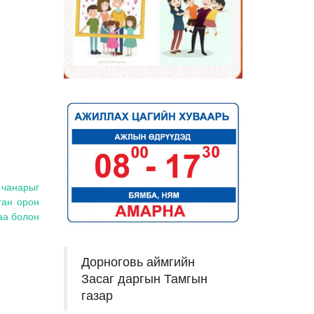
 чанарыг
ган орон
аа болон
Дорноговь аймгийн
Засаг даргын Тамгын
газар