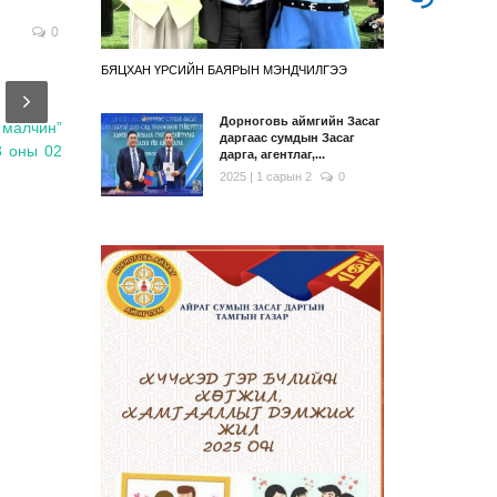
0
БЯЦХАН ҮРСИЙН БАЯРЫН МЭНДЧИЛГЭЭ
Дорноговь аймгийн Засаг
 малчин”
даргаас сумдын Засаг
3 оны 02
дарга, агентлаг,...
2025 | 1 сарын 2
0