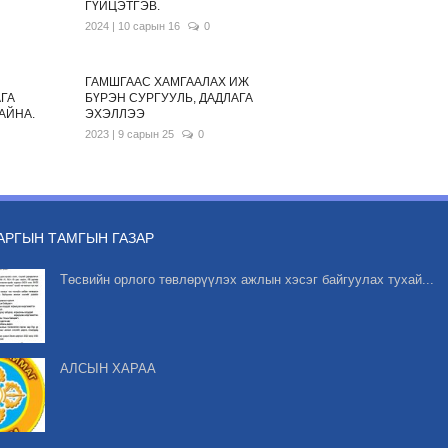
ГҮЙЦЭТГЭВ.
2024 | 10 сарын 16
0
ГАМШГААС ХАМГААЛАХ ИЖ
АГА
БҮРЭН СУРГУУЛЬ, ДАДЛАГА
АЙНА.
ЭХЭЛЛЭЭ
2023 | 9 сарын 25
0
АРГЫН ТАМГЫН ГАЗАР
Төсвийн орлого төвлөрүүлэх ажлын хэсэг байгуулах тухай...
АЛСЫН ХАРАА