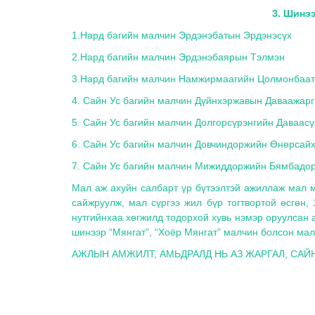
3. Шинэ
1.Нард багийн малчин Эрдэнэбатын Эрдэнэсүх
2.Нард багийн малчин Эрдэнэбаярын Тэлмэн
3.Нард багийн малчин Намжирмаагийн Цолмонбаа
4. Сайн Ус багийн малчин Дүйнхэржавын Даваажар
5. Сайн Ус багийн малчин Долгорсүрэнгийн Даваас
6. Сайн Ус багийн малчин Довчиндоржийн Өнөрсай
7. Сайн Ус багийн малчин Мижиддоржийн Бямбадо
Мал аж ахуйн салбарт үр бүтээлтэй ажиллаж мал 
сайжруулж, мал сүргээ жил бүр тогтвортой өсгөн, 
нутгийнхаа хөгжилд тодорхой хувь нэмэр оруулсан
шинээр “Мянгат”, “Хоёр Мянгат” малчин болсон ма
АЖЛЫН АМЖИЛТ, АМЬДРАЛД НЬ АЗ ЖАРГАЛ, САЙ