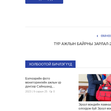
ӨМНӨХ
ТҮР АЖЛЫН БАЙРНЫ ЗАРЛАЛ-20
ХОЛБООТОЙ БИЧЛЭГҮҮД
Бэлчээрийн фото
мониторингийн ажлын үр
дүнгээр Сайншанд,...
2023 | 9 сарын 25
0
Эрүүл мэндийн яамна
олгогдож буй Эрүүл м