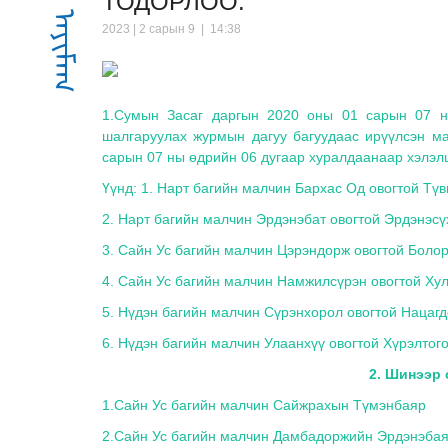
ТОДОРЛОО.
2023 | 2 сарын 9 | 14:38
1.Сумын Засаг даргын 2020 оны 01 сарын 07 н
шалгаруулах журмын дагуу багуудаас ирүүлсэн м
сарын 07 ны өдрийн 06 дугаар хуралдаанаар хэлэл
Үүнд: 1. Нарт багийн малчин Бархас Од овогтой Тү
2. Нарт багийн малчин Эрдэнэбат овогтой Эрдэнэсү
3. Сайн Ус багийн малчин Цэрэндорж овогтой Боло
4. Сайн Ус багийн малчин Намжилсүрэн овогтой Ху
5. Нүдэн багийн малчин Сүрэнхорол овогтой Нацаг
6. Нүдэн багийн малчин Улаанхүү овогтой Хүрэлтог
2. Шинээр 
1.Сайн Ус багийн малчин Сайжрахын Түмэнбаяр
2.Сайн Ус багийн малчин Дамбадоржийн Эрдэнэба