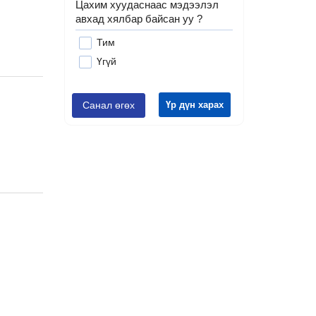
Цахим хуудаснаас мэдээлэл
авхад хялбар байсан уу ?
Тим
Үгүй
Санал өгөх
Үр дүн харах