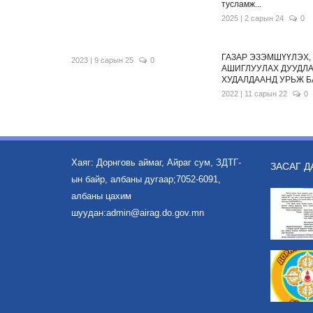
тусламж...
2025 | 2 сарын 24
0
ГАЗАР ЭЗЭМШҮҮЛЭХ,
2023 | 9 сарын 25
0
АШИГЛУУЛАХ ДУУДЛ
ХУДАЛДААНД УРЬЖ Б
2022 | 11 сарын 22
0
Хаяг: Дорнговь аймаг, Айраг сум, ЗДТГ-
ЗАСАГ Д
ын байр, албаны дугаар;7052-6091,
албаны цахим
шуудан:admin@airag.do.gov.mn