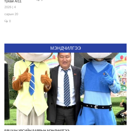
тухай А/11
2026 | 4
сарын 20
0
МЭНДЧИЛГЭЭ
БЯЦХАН ҮРСИЙН БАЯРЫН МЭНДЧИЛГЭЭ