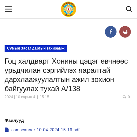
Нүүр
Сумын Засаг даргын захирамж
Гоц халдварт Хонины цэцэг өвчнөөс
Танилцуулга
урьдчилан сэргийлэх яаралтай
дархлаажуулалтын ажил зохион
МЭДЭЭЛЭЛ
байгуулах тухай А/138
2024 | 10 сарын 4 | 15:15
0
Хууль эрх зүй
Шилэн данс
Файлууд
camscanner-10-04-2024-15-16.pdf
Тендер