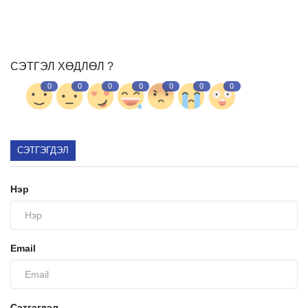
Ил тод байдал
СЭТГЭЛ ХӨДЛӨЛ ?
Бодлого төлөвлөлт
0
0
0
0
0
0
0
Холбоо барих
СЭТГЭГДЭЛ
Нэр
Email
Сэтгэгдэл