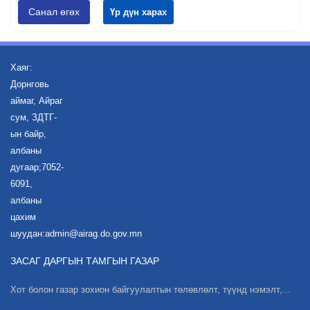
Санал өгөх
Үр дүн харах
Хаяг:
Дорнговь
аймаг, Айраг
сум, ЗДТГ-
ын байр,
албаны
дугаар;7052-
6091,
албаны
цахим
шуудан:admin@airag.do.gov.mn
ЗАСАГ ДАРГЫН ТАМГЫН ГАЗАР
Хот болон газар зохион байгуулалтын төлөвлөлт, түүнд нэмэлт,...