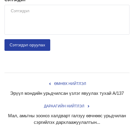
Сэтгэгдэл оруулах
ӨМНӨХ НИЙТЛЭЛ
Эрүүл мэндийн урьдчилсан үзлэг явуулах тухай А/137
ДАРААГИЙН НИЙТЛЭЛ
Мал, амьтны зооноз халдварт галзуу өвчнөөс урьдчилан
сэргийлэх дархлаажуулалтын...