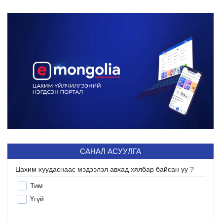
САНАЛ АСУУЛГА
Цахим хуудаснаас мэдээлэл авхад хялбар байсан уу ?
Тим
Үгүй