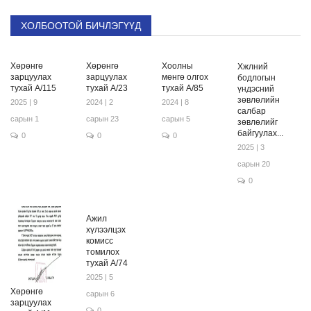
ХОЛБООТОЙ БИЧЛЭГҮҮД
Хөрөнгө
Хөрөнгө
Хоолны
Хжлний
зарцуулах
зарцуулах
мөнгө олгох
бодлогын
тухай А/115
тухай А/23
тухай А/85
үндэсний
зөвлөлийн
2025 | 9
2024 | 2
2024 | 8
салбар
сарын 1
сарын 23
сарын 5
зөвлөлийг
байгуулах...
0
0
0
2025 | 3
сарын 20
0
Ажил
хүлээлцэх
комисс
томилох
тухай А/74
2025 | 5
Хөрөнгө
сарын 6
зарцуулах
0