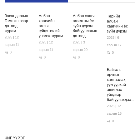
Засаг даргын
Албан
Албан хаагч,
Төрийн
Тамгын газар
хаагчийн
ажилтны ёс
албан
дотоод
ажлын
зүйн дүрэм
хаагчийн ёс
журам
гүйцэтгэлийг
байгууллагын
зүйн дүрэм
үнэлэх журам
дотоод...
2025 | 12
2025 | 6
2025 | 12
2025 | 3
сарын 11
сарын 17
сарын 11
сарын 20
0
0
0
0
Байгаль
орчныг
хамгаалах,
уул уурхай
ашиглах
үйлдвэр
байгуулахдаа...
2025 | 12
сарын 16
0
ЧИГ ҮҮРЭГ