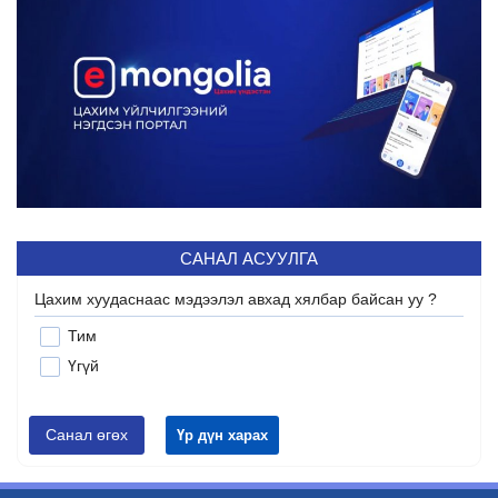
САНАЛ АСУУЛГА
Цахим хуудаснаас мэдээлэл авхад хялбар байсан уу ?
Тим
Үгүй
Санал өгөх
Үр дүн харах