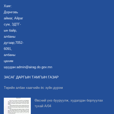
Хаяг:
Дорнговь
аймаг, Айраг
сум, ЗДТГ-
ын байр,
албаны
дугаар;7052-
6091,
албаны
цахим
шуудан:admin@airag.do.gov.mn
ЗАСАГ ДАРГЫН ТАМГЫН ГАЗАР
Төрийн албан хаагчийн ёс зүйн дүрэм
Өвсний үнэ бууруулж, худалдан борлуулах
тухай А/04