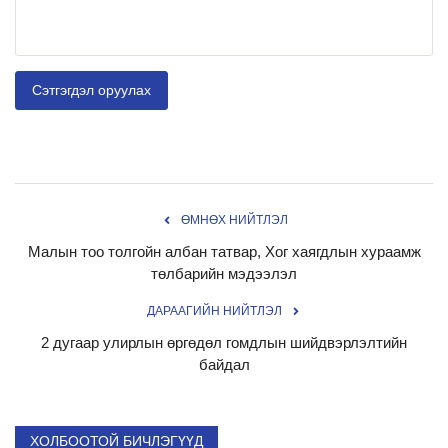
Сэтгэгдэл оруулах
ӨМНӨХ НИЙТЛЭЛ
Малын тоо толгойн албан татвар, Хог хаягдлын хураамж
төлбарийн мэдээлэл
ДАРААГИЙН НИЙТЛЭЛ
2 дугаар улирлын өргөдөл гомдлын шийдвэрлэлтийн
байдал
ХОЛБООТОЙ БИЧЛЭГҮҮД