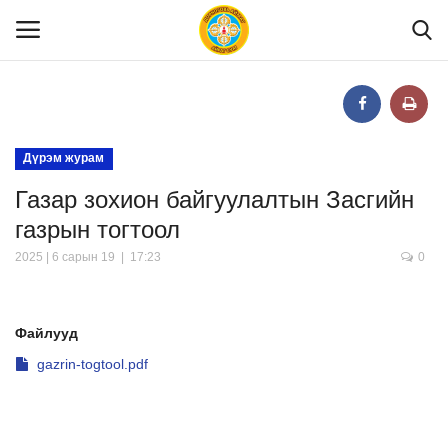
Нүүр
Дүрэм журам
Газар зохион байгуулалтын Засгийн
Танилцуулга
газрын тогтоол
МЭДЭЭЛЭЛ
2025 | 6 сарын 19 | 17:23
0
Хууль эрх зүй
Файлууд
gazrin-togtool.pdf
Шилэн данс
Тендер