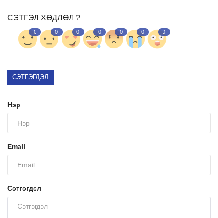
СЭТГЭЛ ХӨДЛӨЛ ?
Ил тод байдал
0
0
0
0
0
0
0
Бодлого төлөвлөлт
СЭТГЭГДЭЛ
Холбоо барих
Нэр
Email
Сэтгэгдэл