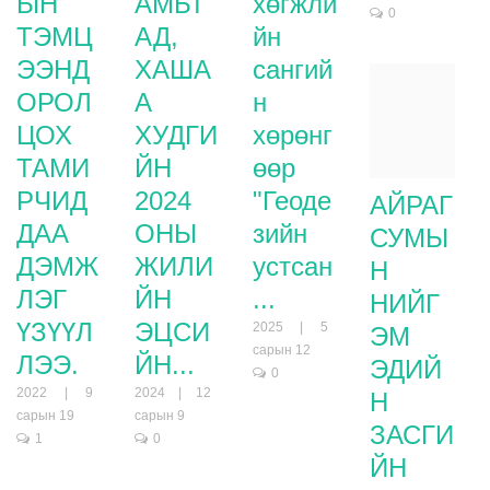
ЫН
АМЬТ
хөгжли
0
ТЭМЦ
АД,
йн
ЭЭНД
ХАША
сангий
ОРОЛ
А
н
ЦОХ
ХУДГИ
хөрөнг
ТАМИ
ЙН
өөр
РЧИД
2024
"Геоде
АЙРАГ
ДАА
ОНЫ
зийн
СУМЫ
ДЭМЖ
ЖИЛИ
устсан
Н
ЛЭГ
ЙН
...
НИЙГ
ҮЗҮҮЛ
ЭЦСИ
2025 | 5
ЭМ
сарын 12
ЛЭЭ.
ЙН...
ЭДИЙ
0
2022 | 9
2024 | 12
Н
сарын 19
сарын 9
ЗАСГИ
1
0
ЙН