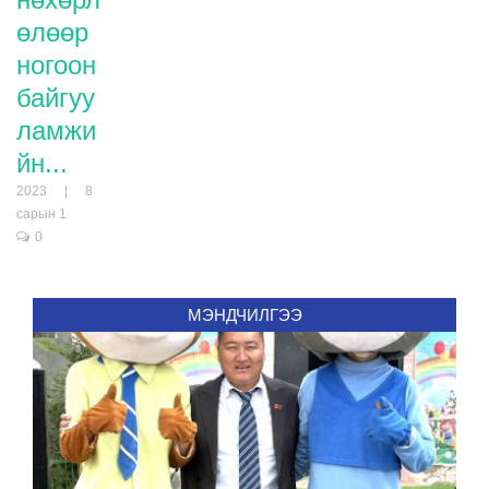
өлөөр
ногоон
байгуу
ламжи
йн...
2023 | 8
сарын 1
0
МЭНДЧИЛГЭЭ