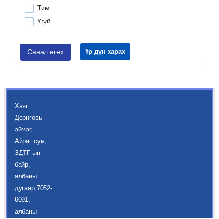
Тим
Үгүй
Санал өгөх
Үр дүн харах
Хаяг:
Дорнговь
аймаг,
Айраг сум,
ЗДТГ-ын
байр,
албаны
дугаар;7052-
6091,
албаны