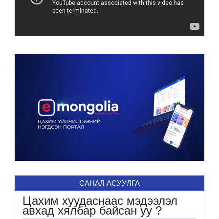
САНАЛ АСУУЛГА
Цахим хуудаснаас мэдээлэл
авхад хялбар байсан уу ?