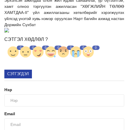
Эрхэлсэн ажилдаа олон жил идэвх санаачлаг, үр бүтээлтэй,
хамт олноо тэргүүлэн ажилласан "ХӨГЖЛИЙН ТӨЛӨӨ
ХАМТДАА-II" үйл ажиллагааны хөтөлбөрийг хэрэгжүүлэх
үйлсэд үнэтэй хувь нэмэр оруулсан Нарт багийн ахмад настан
Доржийн Сүхбат
СЭТГЭЛ ХӨДЛӨЛ ?
0
0
0
0
0
0
0
СЭТГЭГДЭЛ
Нэр
Email