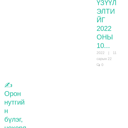
ҮЗҮҮЛ
ЭЛТИ
ЙГ
2022
ОНЫ
10...
2022 | 11
сарын 22
0
✍️
Орон
нутгий
н
бүлэг,
нөхөрл