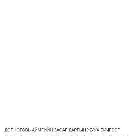
Ил тод байдал
Бодлого төлөвлөлт
Холбоо барих
ДОРНОГОВЬ АЙМГИЙН ЗАСАГ ДАРГЫН ЖУУХ БИЧГЭЭР