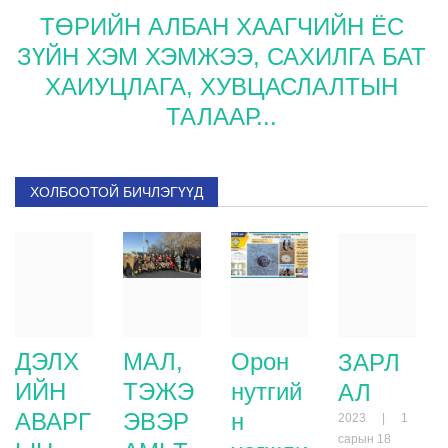
ТӨРИЙН АЛБАН ХААГЧИЙН ЁС
ЗҮЙН ХЭМ ХЭМЖЭЭ, САХИЛГА БАТ
ХАИУЦЛАГА, ХУВЦАСЛАЛТЫН
ТАЛААР...
ХОЛБООТОЙ БИЧЛЭГҮҮД
ДЭЛХ
МАЛ,
Орон
ЗАРЛ
ИЙН
ТЭЖЭ
нутгий
АЛ
АВАРГ
ЭВЭР
н
2023 | 1
сарын 18