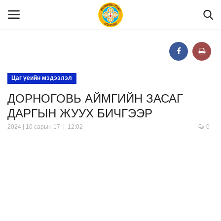
Нүүр
Цаг үеийн мэдээлэл
ДОРНОГОВЬ АЙМГИЙН ЗАСАГ
Танилцуулга
ДАРГЫН ЖУУХ БИЧГЭЭР
МЭДЭЭЛЭЛ
2024 | 10 сарын 17 | 12:02
0
Хууль эрх зүй
Шилэн данс
Тендер