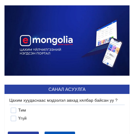
САНАЛ АСУУЛГА
Цахим хуудаснаас мэдээлэл авхад хялбар байсан уу ?
Тим
Үгүй