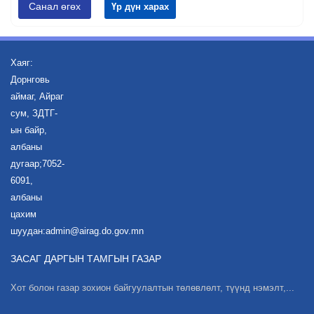
Санал өгөх
Үр дүн харах
Хаяг:
Дорнговь
аймаг, Айраг
сум, ЗДТГ-
ын байр,
албаны
дугаар;7052-
6091,
албаны
цахим
шуудан:admin@airag.do.gov.mn
ЗАСАГ ДАРГЫН ТАМГЫН ГАЗАР
Хот болон газар зохион байгуулалтын төлөвлөлт, түүнд нэмэлт,...