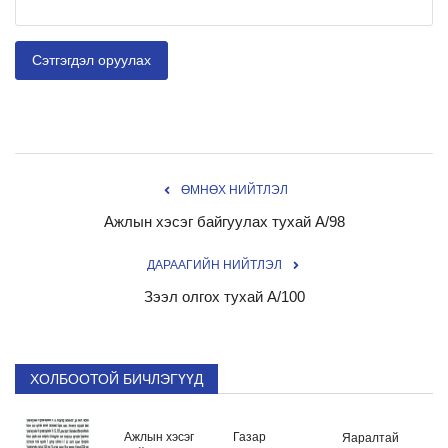
Сэтгэгдэл оруулах
ӨМНӨХ НИЙТЛЭЛ
Ажлын хэсэг байгуулах тухай А/98
ДАРААГИЙН НИЙТЛЭЛ
Зээл олгох тухай А/100
ХОЛБООТОЙ БИЧЛЭГҮҮД
Ажлын хэсэг
Газар
Яаралтай