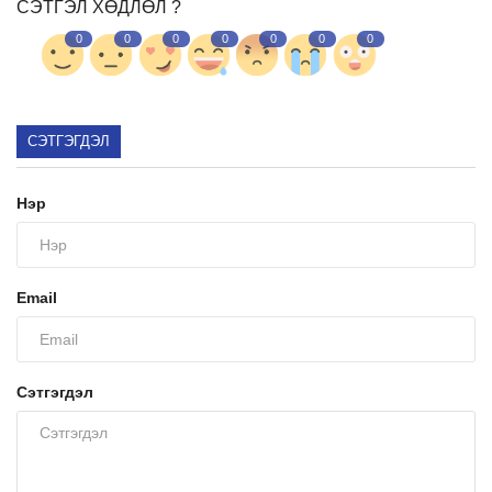
СЭТГЭЛ ХӨДЛӨЛ ?
0
0
0
0
0
0
0
Ил тод байдал
Бодлого төлөвлөлт
СЭТГЭГДЭЛ
Холбоо барих
Нэр
Email
Сэтгэгдэл