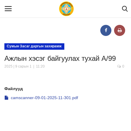
Нүүр
Сумын Засаг даргын захирамж
Ажлын хэсэг байгуулах тухай А/99
Танилцуулга
2025 | 9 сарын 1 | 11:20
0
МЭДЭЭЛЭЛ
Файлууд
Хууль эрх зүй
camscanner-09-01-2025-11-301.pdf
Шилэн данс
Тендер