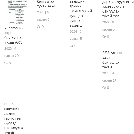
байгуулах
эзэмших
дархлаажуулалты
тухай А/64
эрхийн
ажил зохион
гэрчилгээний
байгуулах
2025 | 5
хугацааг
тухай А/95
сарын 6
сунгах
2024 | 8
тухай...
0
Үнэлгээний
сарын 5
2024 | 8
хороо
0
байгуулах
сарын 5
тухай А/03
0
2026 | 4
А/38 Ажлын
сарын 20
хэсэг
байгуулах
0
тухай
2023 | 4
сарын 17
0
газар
эзэмших
эрхийн
гэрчилгээг
бусдад
шилжүүлэх
тухай...