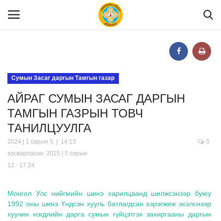
Нүүр
Сумын Засаг даргын Тамгын газар
АЙРАГ СУМЫН ЗАСАГ ДАРГЫН
Танилцуулга
ТАМГЫН ГАЗРЫН ТОВЧ
ТАНИЛЦУУЛГА
МЭДЭЭЛЭЛ
2024 | 1 сарын 5 | 14:13
0
засварласан: 2025 | 5 сарын
Хууль эрх зүй
12 - 17:24
Шилэн данс
Монгол Улс нийгмийн шинэ харилцаанд шилжсэнээр буюу
1992 оны шинэ Үндсэн хууль батлагдсан хэрэгжиж эхэлснээр
хуучин нэгдлийн дарга сумын гүйцэтгэх захиргааны даргын
Тендер