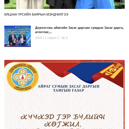
БЯЦХАН ҮРСИЙН БАЯРЫН МЭНДЧИЛГЭЭ
Дорноговь аймгийн Засаг даргаас сумдын Засаг дарга,
агентлаг,...
2025 | 1 сарын 2
0