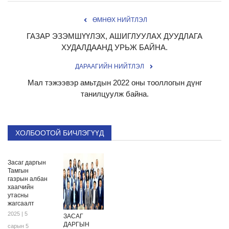
ӨМНӨХ НИЙТЛЭЛ
ГАЗАР ЭЗЭМШҮҮЛЭХ, АШИГЛУУЛАХ ДУУДЛАГА
ХУДАЛДААНД УРЬЖ БАЙНА.
ДАРААГИЙН НИЙТЛЭЛ
Мал тэжээвэр амьтдын 2022 оны тооллогын дүнг
танилцуулж байна.
ХОЛБООТОЙ БИЧЛЭГҮҮД
Засаг даргын
Тамгын
газрын албан
хаагчийн
утасны
жагсаалт
2025 | 5
ЗАСАГ
ДАРГЫН
сарын 5