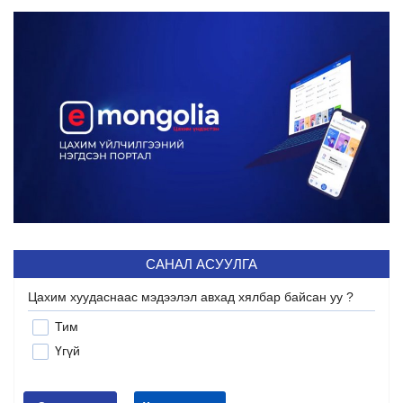
САНАЛ АСУУЛГА
Цахим хуудаснаас мэдээлэл авхад хялбар байсан уу ?
Тим
Үгүй