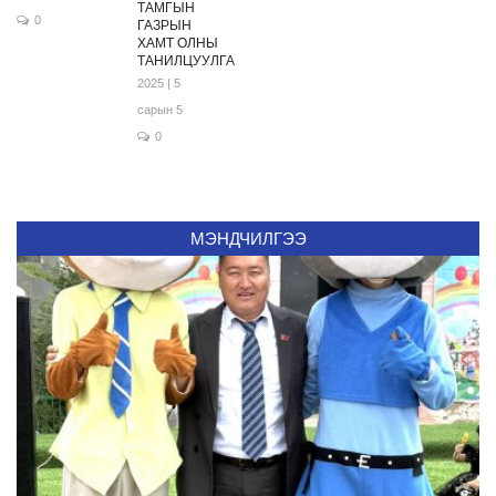
ТАМГЫН
0
ГАЗРЫН
ХАМТ ОЛНЫ
ТАНИЛЦУУЛГА
2025 | 5
сарын 5
0
МЭНДЧИЛГЭЭ