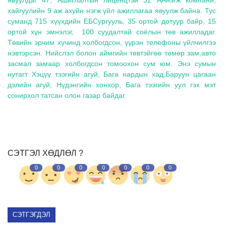
хайгуулийн 9 аж ахуйн нэгж үйл ажиллагаа явуулж байна. Тус
суманд 715 хүүхдийн ЕБСургууль, 35 ортой дотуур байр, 15
ортой хүн эмнэлэг, 100 суудалтай соёлын төв ажилладаг.
Төвийн эрчим хүчинд холбогдсон, үүрэн телефоны үйлчилгээ
нэвтэрсэн. Нийслэл болон аймгийн төвтэйгөө төмөр зам,авто
засмал замаар холбогдсон томоохон сум юм. Энэ сумын
нутагт Хэцүү тээгийн агуй, Бага нардын хад,Баруун цагаан
дэлийн агуй, Нүдэнгийн хонхор, Бага тээгийн уул гэх мэт
сонирхол татсан олон газар байдаг.
СЭТГЭЛ ХӨДЛӨЛ ?
0
0
0
0
0
0
0
СЭТГЭГДЭЛ