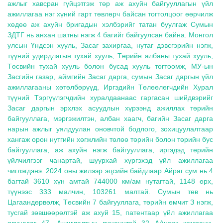
ажлыг хавсран гүйцэтгэж төр аж ахуйн байгууллагын үйл
ажиллагаа нэг хүний гарт төвлөрч байсан тогтолцоог өөрчилж
хөдөө аж ахуйн бригадын хэлбэрийг татан буулгаж Сумын
Ил тод байдал
ЗДТГ нь анхан шатны нэгж 4 багийг байгуулсан байна. Монгол
улсын Үндсэн хууль, Засаг захиргаа, нутаг дэвсгэрийн нэгж,
түүний удирдлагын тухай хууль, Төрийн албаны тухай хууль,
Бодлого төлөвлөлт
Төсвийн тухай хууль болон бусад хууль тогтоомж, МУ-ын
Засгийн газар, аймгийн Засаг дарга, сумын Засаг даргын үйл
ажиллагааны хөтөлбөрүүд, Иргэдийн Төлөөлөгчдийн Хурал
Холбоо барих
түүний Тэргүүлэгчдийн хуралдаанаас гаргасан шийдвэрийг
Засаг даргын эрхлэх асуудлын хүрээнд ажиллах төрийн
байгууллага, мэргэжилтэн, албан хаагч, багийн Засаг дарга
нарын ажлыг уялдуулан оновчтой бодлого, зохицуулалтаар
хангаж орон нутгийн хөгжлийн төлөө төрийн болон төрийн бус
байгууллага, аж ахуйн нэгж байгууллага, иргэдэд төрийн
үйлчилгээг чанартай, шуурхай хүргэхэд үйл ажиллагаа
чиглэгдэнэ. 2024 оны жилээр эцсийн байдлаар Айраг сум нь 4
багтай 3610 хүн амтай 744000 км/ам нутагтай, 1148 өрх,
түүнээс 333 малчин, 103261 малтай. Сумын төв нь
Цагаандөрвөлж, Төсвийн 7 байгууллага, төрийн өмчит З нэгж,
тусгай зөвшөөрөлтэй аж ахуй 15, патентаар үйл ажиллагаа
явуулдаг 47, Ашиглалтын лиценцтэй 32 ААнэгж компани,