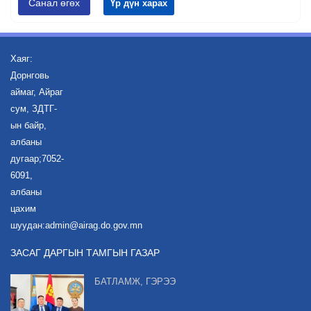
Санал өгөх
Үр дүн харах
Хаяг:
Дорнговь
аймаг, Айраг
сум, ЗДТГ-
ын байр,
албаны
дугаар;7052-
6091,
албаны
цахим
шуудан:admin@airag.do.gov.mn
ЗАСАГ ДАРГЫН ТАМГЫН ГАЗАР
БАТЛАМЖ, ГЭРЭЭ